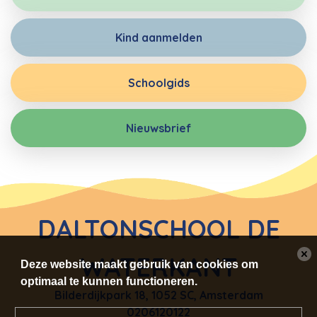
Kind aanmelden
Schoolgids
Nieuwsbrief
DALTONSCHOOL DE
WATERKANT
Deze website maakt gebruik van cookies om
optimaal te kunnen functioneren.
Bilderdijkpark 18
,
1052 SC, Amsterdam
0206120122