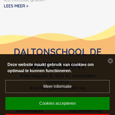
LEES MEER >
DALTONSCHOOL DE
WATERKANT
Deze website maakt gebruik van cookies om
optimaal te kunnen functioneren.
Bilderdijkpark 18
,
1052 SC, Amsterdam
0206120122
Meer informatie
directeur@dewaterkant.net
Cookies accepteren
Kennismaken
Daltononderwijs