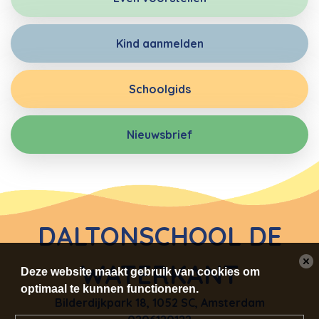
Kind aanmelden
Schoolgids
Nieuwsbrief
DALTONSCHOOL DE
WATERKANT
Deze website maakt gebruik van cookies om
optimaal te kunnen functioneren.
Bilderdijkpark 18
,
1052 SC, Amsterdam