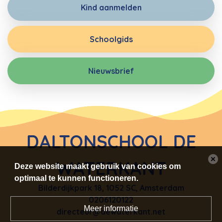
Kind aanmelden
Schoolgids
Nieuwsbrief
DALTONSCHOOL DE
WATERKANT
Deze website maakt gebruik van cookies om
optimaal te kunnen functioneren.
Bilderdijkpark 18
,
1052 SC, Amsterdam
0206120122
Meer informatie
directeur@dewaterkant.net